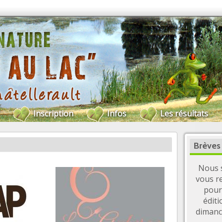
Inscription
Infos
Les résultats
Brèves
Nous 
vous r
pour
éditi
diman