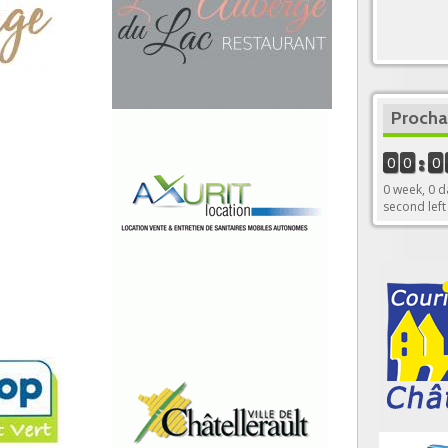
Procha
0
0
0
0 week, 0 d
second left