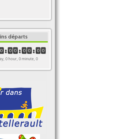
ins départs
0
0
0
0
0
0
0
ay, 0 hour, 0 minute, 0