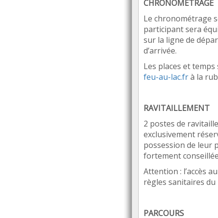
CHRONOM
É
TRAGE
Le chronométrage se
participant sera é
qu
sur la ligne de dépa
d
’
arriv
é
e.
Les places et temps 
feu-au-lac.fr
à
la ru
RAVITAILLEMENT
2
poste
s de ravitail
exclusivement ré
ser
possession de leur 
fortement conseillé
e
Attention
:
l’accès au
r
è
gles sanitaires d
PARCOURS