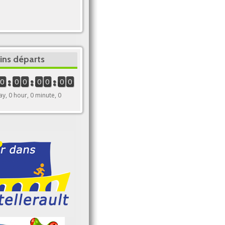
ins départs
0
0
0
0
0
0
0
ay, 0 hour, 0 minute, 0