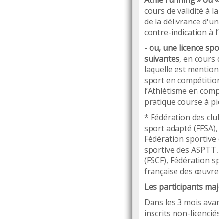
Athl
é
running
»
ou
cours de validité à l
de la délivrance d'u
contre-indication
à l
’
- ou, une licence spo
suivantes
, en cours 
laquelle est mention
sport en compétiti
l
’
Athl
étisme en comp
pratique course
à
pi
* F
é
d
ération des clu
sport adapté
(FFSA),
F
é
d
ération sportive 
sportive des ASPTT,
(FSCF), Fé
d
ération s
fran
ç
aise des œuvre
Les participants maj
Dans les 3 mois avan
inscrits non-licenci