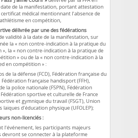
«
Pass
’
J
’
aime Courir
»
d
élivrée par la FFA en
a date de la manifestation, portant attestation
n certificat médical mentionnant l'absence de
athl
étisme en compétition,
rtive délivrée par une des fé
d
érations
de validité à la date de la manifestation, sur
née la « non contre-indication
à
la pratique du
on
»
, la « non contre-indication
à
la pratique de
étition
»
ou de la « non contre-indication
à
la
ed en comp
étition
»
:
bs de la dé
fense (FCD), F
é
d
ération fran
ç
aise du
 F
é
d
ération fran
ç
aise handisport (FFH),
de la police nationale (FSPN), Fé
d
ération
 Fé
d
ération sportive et culturelle de France
portive et gymnique du travail (FSGT), Union
s la
ï
ques d'éducation physique (UFOLEP);
eurs non-licenciés :
t l'é
v
énement, les participants majeurs
és devront se connecter
à
la plateforme