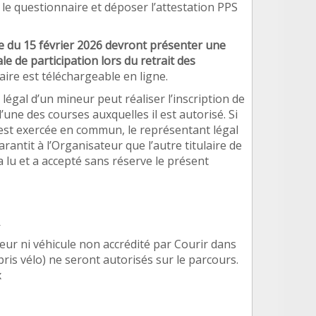
 le questionnaire et déposer l
’
attestation PPS
e du 15 février
2026
devront présenter une
le de participation lors du retrait des
aire est té
l
échargeable en ligne.
 lé
gal d
’
un mineur peut réaliser l
’
inscription de
l
’
une des courses auxquelles il est autorisé
. Si
est exercée en commun, le représentant lé
gal
arantit
à l
’
Organisateur que l
’
autre titulaire de
a lu et a accepté sans réserve le présent
ur ni vé
hicule non accr
é
dit
é par Courir dans
pris vélo) ne seront autorisés sur le parcours.
x