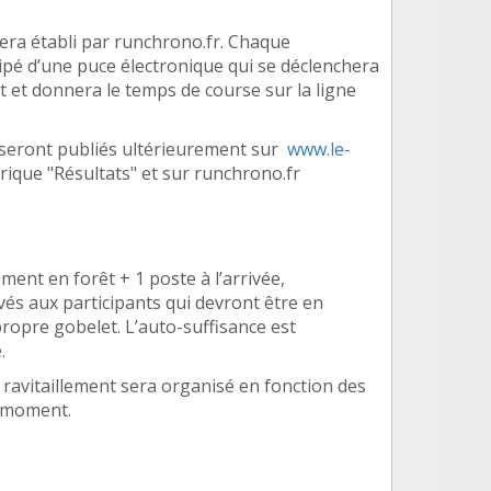
ra établi par runchrono.fr. Chaque
ip
é
d
’
une puce électronique qui se déclenchera
rt et donnera le temps de course sur la ligne
seront publié
s ult
érieurement sur
www.le-
brique "Résultats" et sur runchrono.fr
lement en forêt + 1 poste à l’arrivée,
v
és aux participants qui devront être en
propre gobelet. L
’
auto-suffisance est
.
 ravitaillement sera organisé en fonction des
u moment.