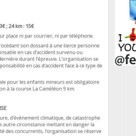
3€ ; 24 km : 15€
r place ni par courrier, ni par té
l
éphone.
roc
édant son dossard
à
une tierce personne
nsable en cas d
’
accident survenu ou
derni
è
re durant l’épreuve. L
’
organisation se
ponsabilité
en cas d
’
accident face à
ce type de
le pour les enfants mineurs est obligatoire
ion
à
la course La Caméléon 9
km
.
RSE
ure, d’é
v
énement climatique, de catastrophe
e autre circonstance mettant en danger la
té des concurrents, l
’
organisation se réserve