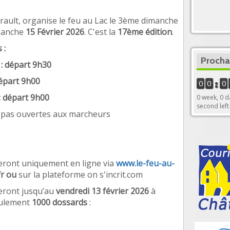
ault, organise le feu au Lac le 3
è
me dimanche
manche
15
F
é
vrier 2026
. C'est la
17è
me édition
.
 :
Procha
 départ 9h30
épart 9h00
0
0
0
 départ 9h00
0 week, 0 d
second left
 pas ouvertes aux marcheurs
feront uniquement en ligne via
www.le-feu-au-
fr ou
sur la plateforme on s'incrit.com
feront jusqu’au
vendredi 13 février 2026
à
seulement
1000 dossards
: