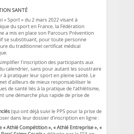
TION SANTÉ
oi «
Sport
»
du 2 mars 2022 visant à
ique du sport en France, la Fé
d
ération
me a mis en place son Parcours Pré
vention
tif se substituant, pour toute personne
ture du traditionnel certificat médical
que.
simplifier l'inscription des participants aux
du calendrier, sans pour autant les soustraire
er
à
pratiquer leur sport en pleine santé. Le
et d'ailleurs de mieux responsabiliser le
ques de santé
li
é
s à
la pratique de l
’
athl
étisme,
ant une démarche plus rapide de prise de
ncié
s
(qui ont dé
jà
suivi le PPS pour la prise de
oser dans leur dossier d
’
inscription en ligne :
e
«
Athl
é
Comp
étition
»
,
«
Athl
é Entreprise
»
,
«