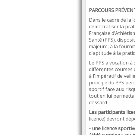
PARCOURS PRÉVEN
Dans le cadre de la l
d
émocratiser la prat
Fran
çaise d
’
Athl
étis
Sant
é (PPS), disposi
majeure,
à
la fourni
d'aptitude
à
la prati
Le PPS a vocation
à
différentes courses 
à
l'imp
ératif de veill
principe du PPS perm
sportif face aux ris
tout en lui permett
dossard.
Les participants lice
licence) devront dép
- une licence sportiv