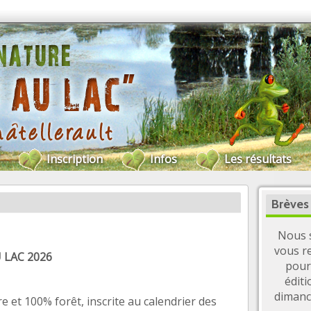
Inscription
Infos
Les résultats
Brèves
Nous 
vous r
 LAC 2026
pour
éditi
diman
e et 100% forêt,
inscrite au calendrier des