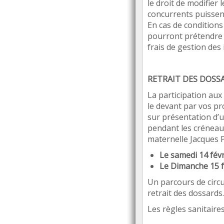
le droit de modifier l
concurrents puisse
En cas de conditions
pourront prétendr
frais de gestion des 
RETRAIT DES DOSS
La participation aux
le devant par vos p
sur présentation d
’
u
pendant les créneaux
maternelle Jacques P
Le samedi 14 fév
Le Dimanche 15 f
Un parcours de circ
retrait des dossards.
Les r
è
gles sanitair