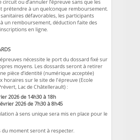
e circuit ou d
’
annuler l
’épreuve sans que les
nt prétendre
à
un quelconque remboursement.
 sanitaires défavorables, les participants
e
à
un remboursement, déduction faite des
inscriptions en ligne.
ARDS
 épreuves nécessite le port du dossard fixé sur
ropres moyens. Les dossards seront
à
retirer
ne pi
è
ce d
’
identit
é
(num
érique acceptée)
 horaires sur le site de l'épreuve (Ecole
révert, Lac de Ch
âtellerault) :
rier 2026 de 14h30 à 18h
évrier 2026 de 7h30 à 8h45
ulation
à
sens unique sera mis en place pour le
es du moment seront
à
respecter.