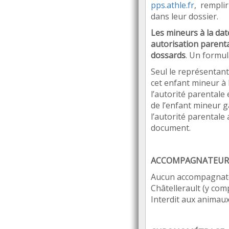
pps.athle.fr
,
remplir
dans leur dossier.
Les mineurs
à
la dat
autorisation parenta
dossards
. Un formul
Seul le représentant
cet enfant mineur
à 
l
’
autorit
é parentale 
de l
’
enfant mineur g
l
’
autorit
é parentale 
document.
ACCOMPAGNATEUR
Aucun accompagnate
Ch
â
tellerault (y com
Interdit aux animau