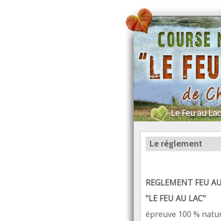
Aller
au
contenu
principal
Le Feu au Lac
Le réglement
REGLEMENT FEU AU
"LE FEU AU LAC"
épreuve 100 % natur