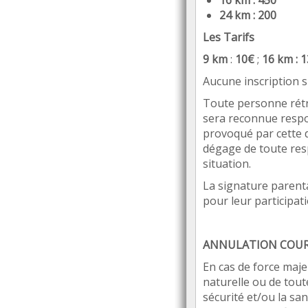
16 km : 450
24 km : 200
Les Tarifs
9
km
:
10€
;
16 km : 1
Aucune inscription su
Toute personne ré
t
sera reconnue respo
provoqué par cette 
dégage de toute res
situation.
La signature parenta
pour leur participat
ANNULATION COU
En cas de force maje
naturelle ou de tout
sécurité et/ou la san